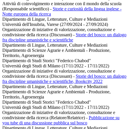
Attività di coinvolgimento e interazione con il mondo della scuola
(Responsabile scientifico)
-
Storie e curiosità della lingua inglese -
Notte europea della ricerca
Dipartimento di Lingue, Letterature, Culture e Mediazioni
Università dell'Insubria, Varese (27/09/2024 - 27/09/2024)
Organizzazione di iniziative di valorizzazione, consultazione e
condivisione della ricerca (Discussant)
-
Storie del bosco: un dialogo
fra discipline umanistiche e scientifiche
Dipartimento di Lingue, Letterature, Culture e Mediazioni
Dipartimento di Scienze Agrarie e Ambientali - Produzione,
Territorio, Agroenergia
Dipartimento di Studi Storici "Federico Chabod"
Università degli Studi di Milano (17/11/2022 - 17/11/2022)
Organizzazione di iniziative di valorizzazione, consultazione e
condivisione della ricerca (Discussant)
-
Storie del bosco: un dialogo
fra discipline umanistiche e scientifiche, Bookcity 2022
Dipartimento di Lingue, Letterature, Culture e Mediazioni
Dipartimento di Scienze Agrarie e Ambientali - Produzione,
Territorio, Agroenergia
Dipartimento di Studi Storici "Federico Chabod"
Università degli Studi di Milano (17/11/2022 - 17/11/2022)
Organizzazione di iniziative di valorizzazione, consultazione e
condivisione della ricerca (Relatore/Relatrice)
-
Pubblicazione su
you tube di una discussione pubblica sul bosco
Dipartimento di Lingue, Letterature, Culture e Mediazioni