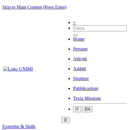
Skip to Main Content (Press Enter)
×
Home
Persone
Attività
Ambiti
Strutture
Pubblicazioni
Terza Missione
IT
EN
☰
Expertise & Skills