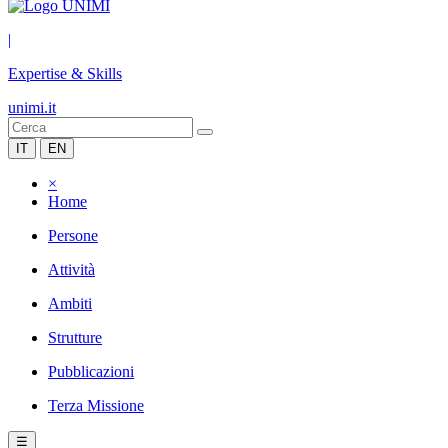
|
Expertise & Skills
unimi.it
IT
EN
×
Home
Persone
Attività
Ambiti
Strutture
Pubblicazioni
Terza Missione
☰