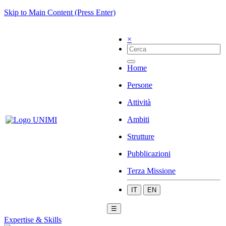
Skip to Main Content (Press Enter)
×
Home
Persone
Attività
Ambiti
Strutture
Pubblicazioni
Terza Missione
IT
EN
☰
Expertise & Skills