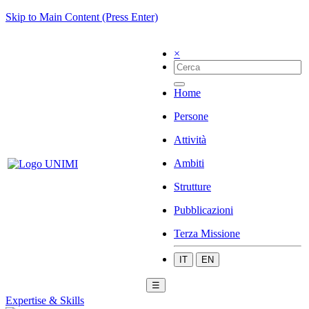
Skip to Main Content (Press Enter)
×
Home
Persone
Attività
Ambiti
Strutture
Pubblicazioni
Terza Missione
IT
EN
☰
Expertise & Skills