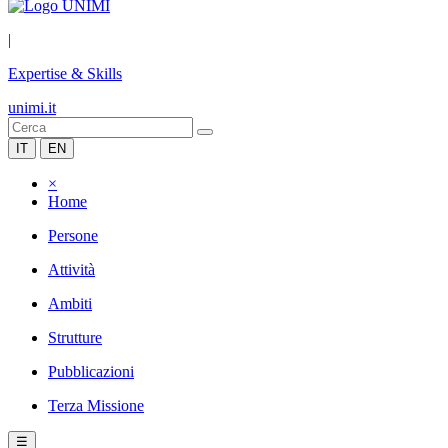
|
Expertise & Skills
unimi.it
IT
EN
×
Home
Persone
Attività
Ambiti
Strutture
Pubblicazioni
Terza Missione
☰