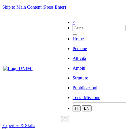
Skip to Main Content (Press Enter)
×
Home
Persone
Attività
Ambiti
Strutture
Pubblicazioni
Terza Missione
IT
EN
☰
Expertise & Skills