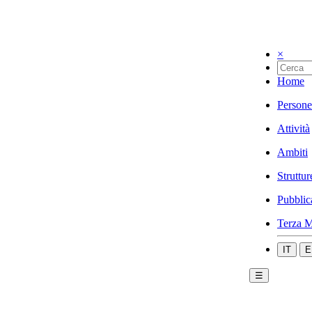
×
Home
Persone
Attività
Ambiti
Struttur
Pubblic
Terza M
IT
E
☰