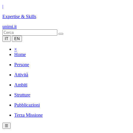
|
Expertise & Skills
unimi.it
IT
EN
×
Home
Persone
Attività
Ambiti
Strutture
Pubblicazioni
Terza Missione
☰