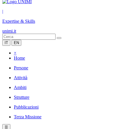
|
Expertise & Skills
unimi.it
IT
EN
×
Home
Persone
Attività
Ambiti
Strutture
Pubblicazioni
Terza Missione
☰