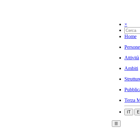
×
Home
Persone
Attività
Ambiti
Struttur
Pubblic
Terza M
IT
E
☰