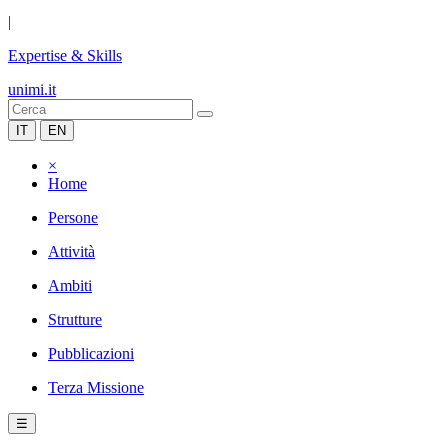
|
Expertise & Skills
unimi.it
IT
EN
×
Home
Persone
Attività
Ambiti
Strutture
Pubblicazioni
Terza Missione
☰