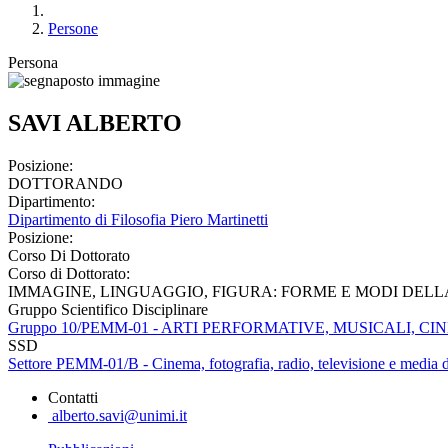
Persone
Persona
SAVI ALBERTO
Posizione:
DOTTORANDO
Dipartimento:
Dipartimento di Filosofia Piero Martinetti
Posizione:
Corso Di Dottorato
Corso di Dottorato:
IMMAGINE, LINGUAGGIO, FIGURA: FORME E MODI DELL
Gruppo Scientifico Disciplinare
Gruppo 10/PEMM-01 - ARTI PERFORMATIVE, MUSICALI, 
SSD
Settore PEMM-01/B - Cinema, fotografia, radio, televisione e media di
Contatti
alberto.savi@unimi.it