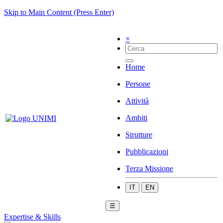
Skip to Main Content (Press Enter)
×
Home
Persone
Attività
Ambiti
Strutture
Pubblicazioni
Terza Missione
IT
EN
☰
Expertise & Skills