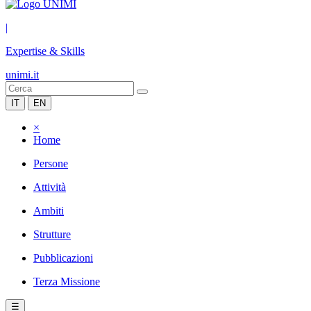
|
Expertise & Skills
unimi.it
IT
EN
×
Home
Persone
Attività
Ambiti
Strutture
Pubblicazioni
Terza Missione
☰