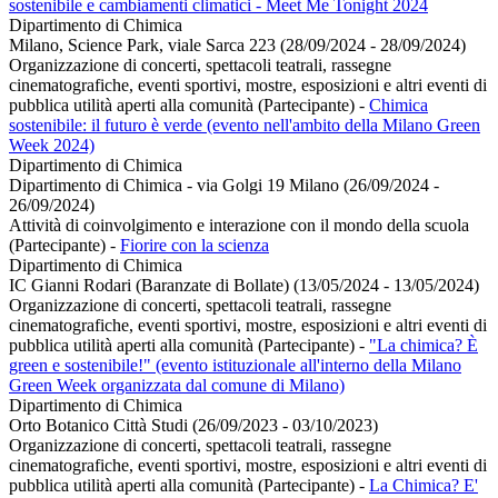
sostenibile e cambiamenti climatici - Meet Me Tonight 2024
Dipartimento di Chimica
Milano, Science Park, viale Sarca 223 (28/09/2024 - 28/09/2024)
Organizzazione di concerti, spettacoli teatrali, rassegne
cinematografiche, eventi sportivi, mostre, esposizioni e altri eventi di
pubblica utilità aperti alla comunità (Partecipante)
-
Chimica
sostenibile: il futuro è verde (evento nell'ambito della Milano Green
Week 2024)
Dipartimento di Chimica
Dipartimento di Chimica - via Golgi 19 Milano (26/09/2024 -
26/09/2024)
Attività di coinvolgimento e interazione con il mondo della scuola
(Partecipante)
-
Fiorire con la scienza
Dipartimento di Chimica
IC Gianni Rodari (Baranzate di Bollate) (13/05/2024 - 13/05/2024)
Organizzazione di concerti, spettacoli teatrali, rassegne
cinematografiche, eventi sportivi, mostre, esposizioni e altri eventi di
pubblica utilità aperti alla comunità (Partecipante)
-
"La chimica? È
green e sostenibile!" (evento istituzionale all'interno della Milano
Green Week organizzata dal comune di Milano)
Dipartimento di Chimica
Orto Botanico Città Studi (26/09/2023 - 03/10/2023)
Organizzazione di concerti, spettacoli teatrali, rassegne
cinematografiche, eventi sportivi, mostre, esposizioni e altri eventi di
pubblica utilità aperti alla comunità (Partecipante)
-
La Chimica? E'