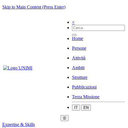
Skip to Main Content (Press Enter)
×
Home
Persone
Attività
Ambiti
Strutture
Pubblicazioni
Terza Missione
IT
EN
☰
Expertise & Skills