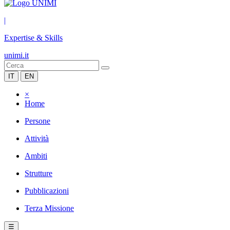
|
Expertise & Skills
unimi.it
IT
EN
×
Home
Persone
Attività
Ambiti
Strutture
Pubblicazioni
Terza Missione
☰