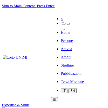
Skip to Main Content (Press Enter)
×
Home
Persone
Attività
Ambiti
Strutture
Pubblicazioni
Terza Missione
IT
EN
☰
Expertise & Skills