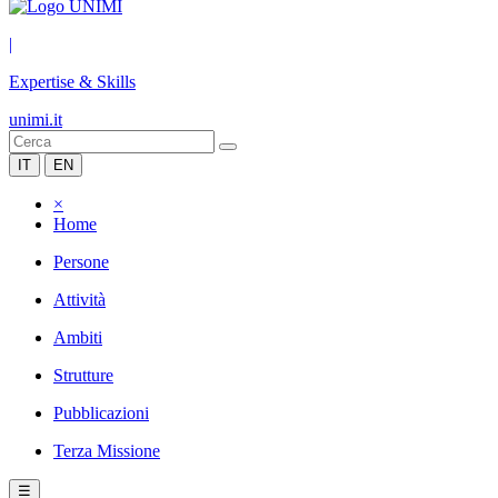
|
Expertise & Skills
unimi.it
IT
EN
×
Home
Persone
Attività
Ambiti
Strutture
Pubblicazioni
Terza Missione
☰