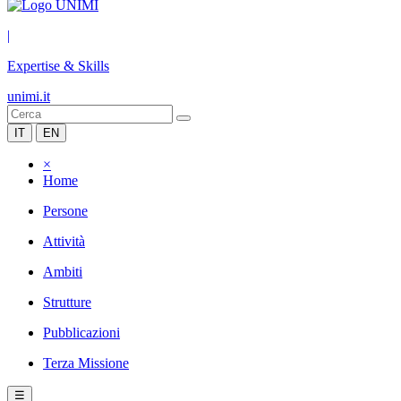
|
Expertise & Skills
unimi.it
IT
EN
×
Home
Persone
Attività
Ambiti
Strutture
Pubblicazioni
Terza Missione
☰