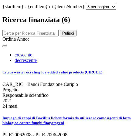
{startItem} - {endItem} di {itemsNumber}
Ricerca finanziata (6)
Pulisci
Ordina Anno:
crescente
decrescente
Citrus waste recycling for added value products (CIRCLE)
CAR_RIC - Bandi Fondazione Cariplo
Progetto
Responsabile scientifico
2021
24 mesi
Impiego di ceppi di Bacillus licheniformis da utilizzare come agenti di lotta
biologica contro funghi fitopatogeni
PUR20062008 - PUR 2006-2008