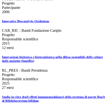
Progetto
Partecipante
2006
Innovative Biocatalytic Oxidations
CAR_RIC - Bandi Fondazione Cariplo
Progetto
Responsabile scientifico
2015
12 mesi
Innovazione biologica e biotecnologica nella difesa sostenibile delle colture
dalle malattie (InnoBio)
RL_PRES - Bandi Presidenza
Progetto
Responsabile scientifico
2025
27 mesi
Studio in vitro degli effetti immunomodulatori della proteina di parete BopA
di Bifidobacterium bifidum