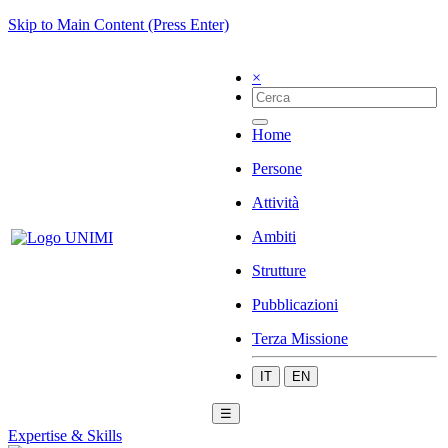
Skip to Main Content (Press Enter)
×
Home
Persone
Attività
Ambiti
Strutture
Pubblicazioni
Terza Missione
IT
EN
☰
Expertise & Skills