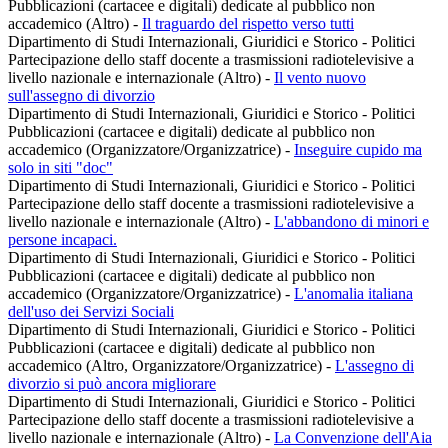
Pubblicazioni (cartacee e digitali) dedicate al pubblico non
accademico (Altro)
-
Il traguardo del rispetto verso tutti
Dipartimento di Studi Internazionali, Giuridici e Storico - Politici
Partecipazione dello staff docente a trasmissioni radiotelevisive a
livello nazionale e internazionale (Altro)
-
Il vento nuovo
sull'assegno di divorzio
Dipartimento di Studi Internazionali, Giuridici e Storico - Politici
Pubblicazioni (cartacee e digitali) dedicate al pubblico non
accademico (Organizzatore/Organizzatrice)
-
Inseguire cupido ma
solo in siti "doc"
Dipartimento di Studi Internazionali, Giuridici e Storico - Politici
Partecipazione dello staff docente a trasmissioni radiotelevisive a
livello nazionale e internazionale (Altro)
-
L'abbandono di minori e
persone incapaci.
Dipartimento di Studi Internazionali, Giuridici e Storico - Politici
Pubblicazioni (cartacee e digitali) dedicate al pubblico non
accademico (Organizzatore/Organizzatrice)
-
L'anomalia italiana
dell'uso dei Servizi Sociali
Dipartimento di Studi Internazionali, Giuridici e Storico - Politici
Pubblicazioni (cartacee e digitali) dedicate al pubblico non
accademico (Altro, Organizzatore/Organizzatrice)
-
L'assegno di
divorzio si può ancora migliorare
Dipartimento di Studi Internazionali, Giuridici e Storico - Politici
Partecipazione dello staff docente a trasmissioni radiotelevisive a
livello nazionale e internazionale (Altro)
-
La Convenzione dell'Aia