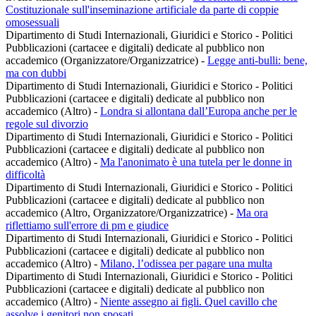
Costituzionale sull'inseminazione artificiale da parte di coppie
omosessuali
Dipartimento di Studi Internazionali, Giuridici e Storico - Politici
Pubblicazioni (cartacee e digitali) dedicate al pubblico non
accademico (Organizzatore/Organizzatrice)
-
Legge anti-bulli: bene,
ma con dubbi
Dipartimento di Studi Internazionali, Giuridici e Storico - Politici
Pubblicazioni (cartacee e digitali) dedicate al pubblico non
accademico (Altro)
-
Londra si allontana dall’Europa anche per le
regole sul divorzio
Dipartimento di Studi Internazionali, Giuridici e Storico - Politici
Pubblicazioni (cartacee e digitali) dedicate al pubblico non
accademico (Altro)
-
Ma l'anonimato è una tutela per le donne in
difficoltà
Dipartimento di Studi Internazionali, Giuridici e Storico - Politici
Pubblicazioni (cartacee e digitali) dedicate al pubblico non
accademico (Altro, Organizzatore/Organizzatrice)
-
Ma ora
riflettiamo sull'errore di pm e giudice
Dipartimento di Studi Internazionali, Giuridici e Storico - Politici
Pubblicazioni (cartacee e digitali) dedicate al pubblico non
accademico (Altro)
-
Milano, l’odissea per pagare una multa
Dipartimento di Studi Internazionali, Giuridici e Storico - Politici
Pubblicazioni (cartacee e digitali) dedicate al pubblico non
accademico (Altro)
-
Niente assegno ai figli. Quel cavillo che
assolve i genitori non sposati