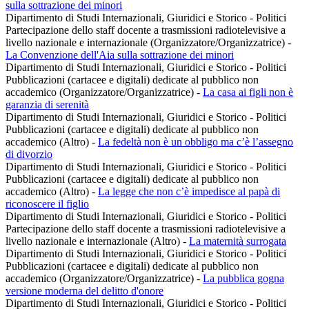
sulla sottrazione dei minori
Dipartimento di Studi Internazionali, Giuridici e Storico - Politici
Partecipazione dello staff docente a trasmissioni radiotelevisive a
livello nazionale e internazionale (Organizzatore/Organizzatrice)
-
La Convenzione dell'Aia sulla sottrazione dei minori
Dipartimento di Studi Internazionali, Giuridici e Storico - Politici
Pubblicazioni (cartacee e digitali) dedicate al pubblico non
accademico (Organizzatore/Organizzatrice)
-
La casa ai figli non è
garanzia di serenità
Dipartimento di Studi Internazionali, Giuridici e Storico - Politici
Pubblicazioni (cartacee e digitali) dedicate al pubblico non
accademico (Altro)
-
La fedeltà non è un obbligo ma c’è l’assegno
di divorzio
Dipartimento di Studi Internazionali, Giuridici e Storico - Politici
Pubblicazioni (cartacee e digitali) dedicate al pubblico non
accademico (Altro)
-
La legge che non c’è impedisce al papà di
riconoscere il figlio
Dipartimento di Studi Internazionali, Giuridici e Storico - Politici
Partecipazione dello staff docente a trasmissioni radiotelevisive a
livello nazionale e internazionale (Altro)
-
La maternità surrogata
Dipartimento di Studi Internazionali, Giuridici e Storico - Politici
Pubblicazioni (cartacee e digitali) dedicate al pubblico non
accademico (Organizzatore/Organizzatrice)
-
La pubblica gogna
versione moderna del delitto d'onore
Dipartimento di Studi Internazionali, Giuridici e Storico - Politici