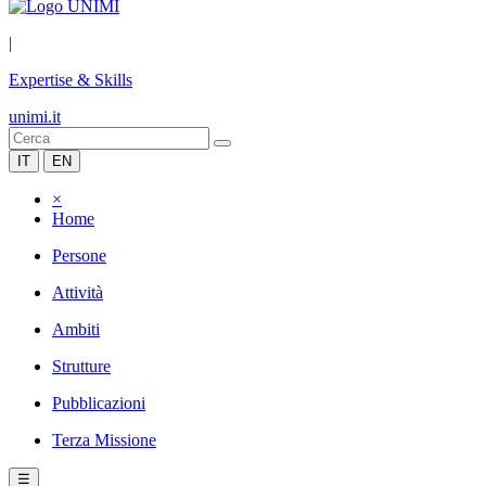
|
Expertise & Skills
unimi.it
IT
EN
×
Home
Persone
Attività
Ambiti
Strutture
Pubblicazioni
Terza Missione
☰