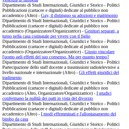
Dipartimento di Studi Internazionali, Giuridici e Storico - Politici
Pubblicazioni (cartacee e digitali) dedicate al pubblico non
accademico (Altro)
-
Gay, il distinguo su adozioni e matrimonio
Dipartimento di Studi Internazionali, Giuridici e Storico - Politici
Pubblicazioni (cartacee e digitali) dedicate al pubblico non
accademico (Organizzatore/Organizzatrice)
-
Genitori separati, a
turno nella casa coniugale per vivere con il figlio
Dipartimento di Studi Internazionali, Giuridici e Storico - Politici
Pubblicazioni (cartacee e digitali) dedicate al pubblico non
accademico (Organizzatore/Organizzatrice)
-
Giusto vincolare
l'uomo agli effetti del suo consenso. Ma per quanto tempo?
Dipartimento di Studi Internazionali, Giuridici e Storico - Politici
Partecipazione dello staff docente a trasmissioni radiotelevisive a
livello nazionale e internazionale (Altro)
-
Gli effetti giuridici del
tradimento
Dipartimento di Studi Internazionali, Giuridici e Storico - Politici
Pubblicazioni (cartacee e digitali) dedicate al pubblico non
accademico (Altro, Organizzatore/Organizzatrice)
-
I giudici
confermano la nullità dei patti in vista del divorzio
Dipartimento di Studi Internazionali, Giuridici e Storico - Politici
Pubblicazioni (cartacee e digitali) dedicate al pubblico non
accademico (Altro)
-
I modi effemminati e l'allontanamento del
bimbo da casa
Dipartimento di Studi Internazionali, Giuridici e Storico - Politici