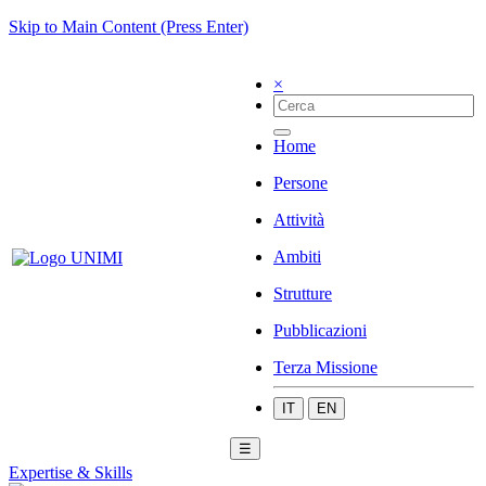
Skip to Main Content (Press Enter)
×
Home
Persone
Attività
Ambiti
Strutture
Pubblicazioni
Terza Missione
IT
EN
☰
Expertise & Skills