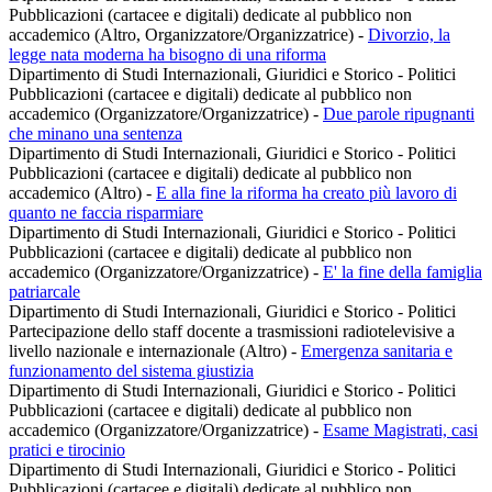
Pubblicazioni (cartacee e digitali) dedicate al pubblico non
accademico (Altro, Organizzatore/Organizzatrice)
-
Divorzio, la
legge nata moderna ha bisogno di una riforma
Dipartimento di Studi Internazionali, Giuridici e Storico - Politici
Pubblicazioni (cartacee e digitali) dedicate al pubblico non
accademico (Organizzatore/Organizzatrice)
-
Due parole ripugnanti
che minano una sentenza
Dipartimento di Studi Internazionali, Giuridici e Storico - Politici
Pubblicazioni (cartacee e digitali) dedicate al pubblico non
accademico (Altro)
-
E alla fine la riforma ha creato più lavoro di
quanto ne faccia risparmiare
Dipartimento di Studi Internazionali, Giuridici e Storico - Politici
Pubblicazioni (cartacee e digitali) dedicate al pubblico non
accademico (Organizzatore/Organizzatrice)
-
E' la fine della famiglia
patriarcale
Dipartimento di Studi Internazionali, Giuridici e Storico - Politici
Partecipazione dello staff docente a trasmissioni radiotelevisive a
livello nazionale e internazionale (Altro)
-
Emergenza sanitaria e
funzionamento del sistema giustizia
Dipartimento di Studi Internazionali, Giuridici e Storico - Politici
Pubblicazioni (cartacee e digitali) dedicate al pubblico non
accademico (Organizzatore/Organizzatrice)
-
Esame Magistrati, casi
pratici e tirocinio
Dipartimento di Studi Internazionali, Giuridici e Storico - Politici
Pubblicazioni (cartacee e digitali) dedicate al pubblico non