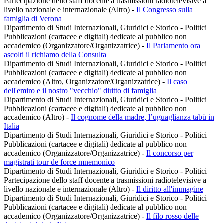
Partecipazione dello staff docente a trasmissioni radiotelevisive a
livello nazionale e internazionale (Altro)
-
Il Congresso sulla
famiglia di Verona
Dipartimento di Studi Internazionali, Giuridici e Storico - Politici
Pubblicazioni (cartacee e digitali) dedicate al pubblico non
accademico (Organizzatore/Organizzatrice)
-
Il Parlamento ora
ascolti il richiamo della Consulta
Dipartimento di Studi Internazionali, Giuridici e Storico - Politici
Pubblicazioni (cartacee e digitali) dedicate al pubblico non
accademico (Altro, Organizzatore/Organizzatrice)
-
Il caso
dell'emiro e il nostro "vecchio" diritto di famiglia
Dipartimento di Studi Internazionali, Giuridici e Storico - Politici
Pubblicazioni (cartacee e digitali) dedicate al pubblico non
accademico (Altro)
-
Il cognome della madre, l’uguaglianza tabù in
Italia
Dipartimento di Studi Internazionali, Giuridici e Storico - Politici
Pubblicazioni (cartacee e digitali) dedicate al pubblico non
accademico (Organizzatore/Organizzatrice)
-
Il concorso per
magistrati tour de force mnemonico
Dipartimento di Studi Internazionali, Giuridici e Storico - Politici
Partecipazione dello staff docente a trasmissioni radiotelevisive a
livello nazionale e internazionale (Altro)
-
Il diritto all'immagine
Dipartimento di Studi Internazionali, Giuridici e Storico - Politici
Pubblicazioni (cartacee e digitali) dedicate al pubblico non
accademico (Organizzatore/Organizzatrice)
-
Il filo rosso delle