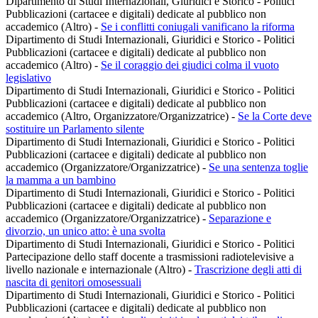
Dipartimento di Studi Internazionali, Giuridici e Storico - Politici
Pubblicazioni (cartacee e digitali) dedicate al pubblico non
accademico (Altro)
-
Se i conflitti coniugali vanificano la riforma
Dipartimento di Studi Internazionali, Giuridici e Storico - Politici
Pubblicazioni (cartacee e digitali) dedicate al pubblico non
accademico (Altro)
-
Se il coraggio dei giudici colma il vuoto
legislativo
Dipartimento di Studi Internazionali, Giuridici e Storico - Politici
Pubblicazioni (cartacee e digitali) dedicate al pubblico non
accademico (Altro, Organizzatore/Organizzatrice)
-
Se la Corte deve
sostituire un Parlamento silente
Dipartimento di Studi Internazionali, Giuridici e Storico - Politici
Pubblicazioni (cartacee e digitali) dedicate al pubblico non
accademico (Organizzatore/Organizzatrice)
-
Se una sentenza toglie
la mamma a un bambino
Dipartimento di Studi Internazionali, Giuridici e Storico - Politici
Pubblicazioni (cartacee e digitali) dedicate al pubblico non
accademico (Organizzatore/Organizzatrice)
-
Separazione e
divorzio, un unico atto: è una svolta
Dipartimento di Studi Internazionali, Giuridici e Storico - Politici
Partecipazione dello staff docente a trasmissioni radiotelevisive a
livello nazionale e internazionale (Altro)
-
Trascrizione degli atti di
nascita di genitori omosessuali
Dipartimento di Studi Internazionali, Giuridici e Storico - Politici
Pubblicazioni (cartacee e digitali) dedicate al pubblico non