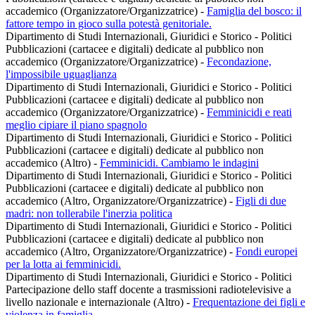
accademico (Organizzatore/Organizzatrice)
-
Famiglia del bosco: il
fattore tempo in gioco sulla potestà genitoriale.
Dipartimento di Studi Internazionali, Giuridici e Storico - Politici
Pubblicazioni (cartacee e digitali) dedicate al pubblico non
accademico (Organizzatore/Organizzatrice)
-
Fecondazione,
l'impossibile uguaglianza
Dipartimento di Studi Internazionali, Giuridici e Storico - Politici
Pubblicazioni (cartacee e digitali) dedicate al pubblico non
accademico (Organizzatore/Organizzatrice)
-
Femminicidi e reati
meglio cipiare il piano spagnolo
Dipartimento di Studi Internazionali, Giuridici e Storico - Politici
Pubblicazioni (cartacee e digitali) dedicate al pubblico non
accademico (Altro)
-
Femminicidi. Cambiamo le indagini
Dipartimento di Studi Internazionali, Giuridici e Storico - Politici
Pubblicazioni (cartacee e digitali) dedicate al pubblico non
accademico (Altro, Organizzatore/Organizzatrice)
-
Figli di due
madri: non tollerabile l'inerzia politica
Dipartimento di Studi Internazionali, Giuridici e Storico - Politici
Pubblicazioni (cartacee e digitali) dedicate al pubblico non
accademico (Altro, Organizzatore/Organizzatrice)
-
Fondi europei
per la lotta ai femminicidi.
Dipartimento di Studi Internazionali, Giuridici e Storico - Politici
Partecipazione dello staff docente a trasmissioni radiotelevisive a
livello nazionale e internazionale (Altro)
-
Frequentazione dei figli e
violenza in famiglia