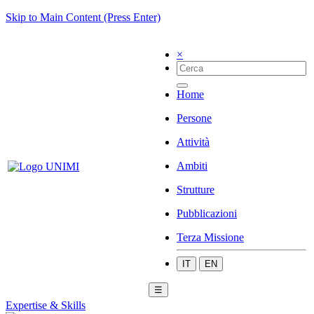
Skip to Main Content (Press Enter)
×
Home
Persone
Attività
Ambiti
Strutture
Pubblicazioni
Terza Missione
IT
EN
☰
Expertise & Skills