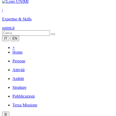
|
Expertise & Skills
unimi.it
IT
EN
×
Home
Persone
Attività
Ambiti
Strutture
Pubblicazioni
Terza Missione
☰