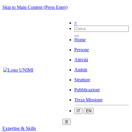
Skip to Main Content (Press Enter)
×
Home
Persone
Attività
Ambiti
Strutture
Pubblicazioni
Terza Missione
IT
EN
☰
Expertise & Skills