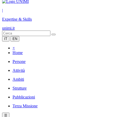
|
Expertise & Skills
unimi.it
IT
EN
×
Home
Persone
Attività
Ambiti
Strutture
Pubblicazioni
Terza Missione
☰