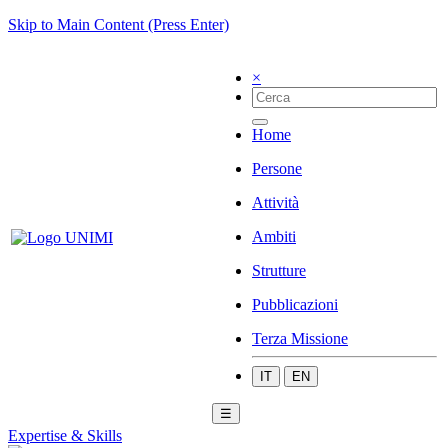
Skip to Main Content (Press Enter)
×
Home
Persone
Attività
Ambiti
Strutture
Pubblicazioni
Terza Missione
IT
EN
☰
Expertise & Skills