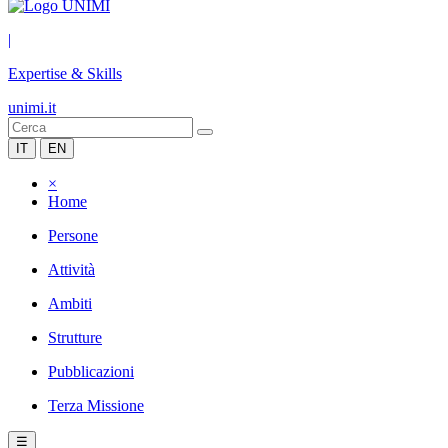
|
Expertise & Skills
unimi.it
IT
EN
×
Home
Persone
Attività
Ambiti
Strutture
Pubblicazioni
Terza Missione
☰