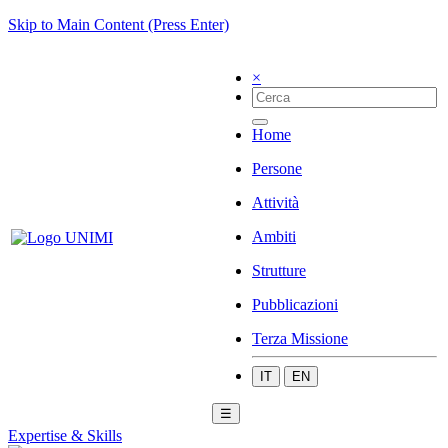
Skip to Main Content (Press Enter)
×
Home
Persone
Attività
Ambiti
Strutture
Pubblicazioni
Terza Missione
IT
EN
☰
Expertise & Skills