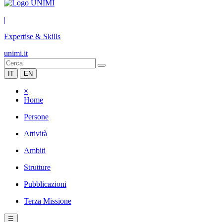
|
Expertise & Skills
unimi.it
IT
EN
×
Home
Persone
Attività
Ambiti
Strutture
Pubblicazioni
Terza Missione
☰