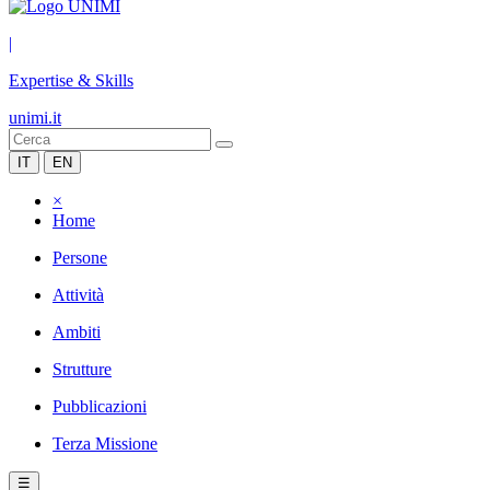
|
Expertise & Skills
unimi.it
IT
EN
×
Home
Persone
Attività
Ambiti
Strutture
Pubblicazioni
Terza Missione
☰