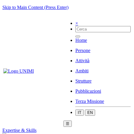
Skip to Main Content (Press Enter)
×
Home
Persone
Attività
Ambiti
Strutture
Pubblicazioni
Terza Missione
IT
EN
☰
Expertise & Skills