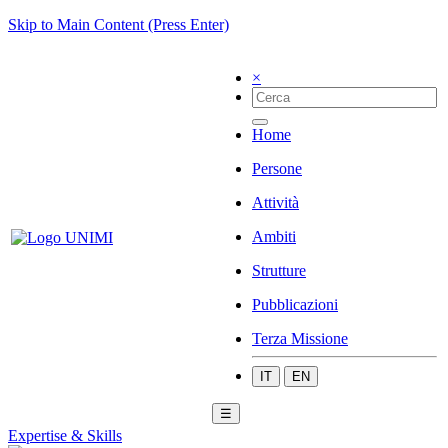
Skip to Main Content (Press Enter)
×
Home
Persone
Attività
Ambiti
Strutture
Pubblicazioni
Terza Missione
IT
EN
☰
Expertise & Skills