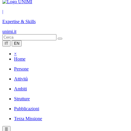
|
Expertise & Skills
unimi.it
IT
EN
×
Home
Persone
Attività
Ambiti
Strutture
Pubblicazioni
Terza Missione
☰