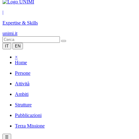
|
Expertise & Skills
unimi.it
IT
EN
×
Home
Persone
Attività
Ambiti
Strutture
Pubblicazioni
Terza Missione
☰