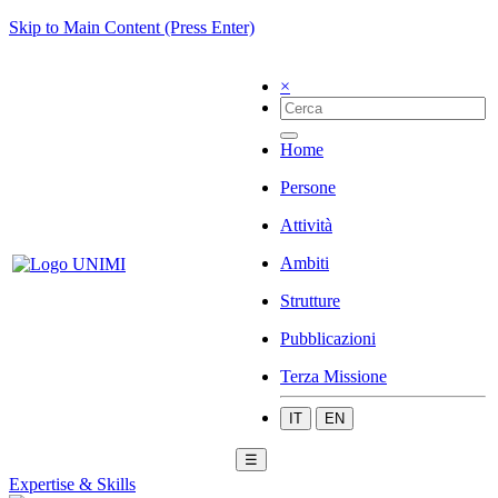
Skip to Main Content (Press Enter)
×
Home
Persone
Attività
Ambiti
Strutture
Pubblicazioni
Terza Missione
IT
EN
☰
Expertise & Skills