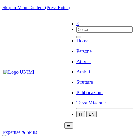
Skip to Main Content (Press Enter)
×
Home
Persone
Attività
Ambiti
Strutture
Pubblicazioni
Terza Missione
IT
EN
☰
Expertise & Skills