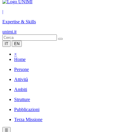
|
Expertise & Skills
unimi.it
IT
EN
×
Home
Persone
Attività
Ambiti
Strutture
Pubblicazioni
Terza Missione
☰