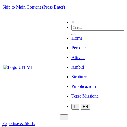
Skip to Main Content (Press Enter)
×
Home
Persone
Attività
Ambiti
Strutture
Pubblicazioni
Terza Missione
IT
EN
☰
Expertise & Skills