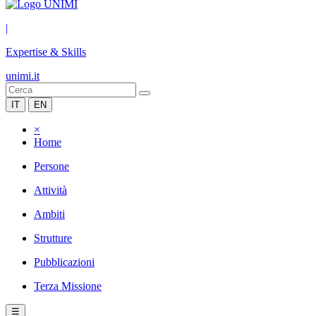
|
Expertise & Skills
unimi.it
IT
EN
×
Home
Persone
Attività
Ambiti
Strutture
Pubblicazioni
Terza Missione
☰