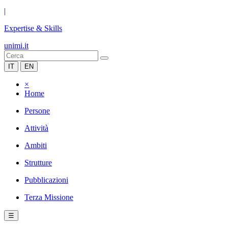
|
Expertise & Skills
unimi.it
IT
EN
×
Home
Persone
Attività
Ambiti
Strutture
Pubblicazioni
Terza Missione
☰