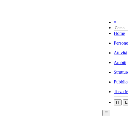
×
Home
Persone
Attività
Ambiti
Struttur
Pubblic
Terza M
IT
E
☰