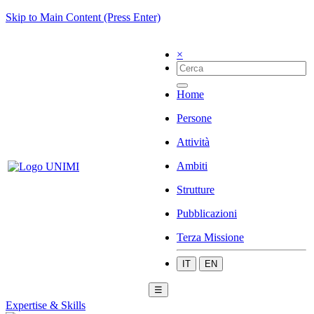
Skip to Main Content (Press Enter)
×
Home
Persone
Attività
Ambiti
Strutture
Pubblicazioni
Terza Missione
IT
EN
☰
Expertise & Skills