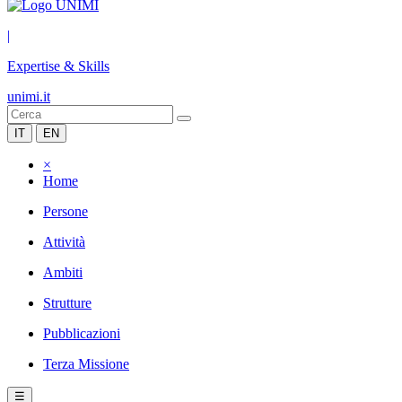
|
Expertise & Skills
unimi.it
IT
EN
×
Home
Persone
Attività
Ambiti
Strutture
Pubblicazioni
Terza Missione
☰