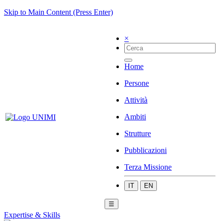
Skip to Main Content (Press Enter)
×
Home
Persone
Attività
Ambiti
Strutture
Pubblicazioni
Terza Missione
IT
EN
☰
Expertise & Skills