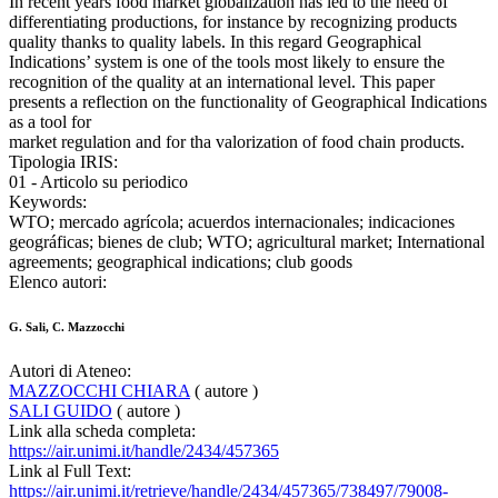
In recent years food market globalization has led to the need of
differentiating productions, for instance by recognizing products
quality thanks to quality labels. In this regard Geographical
Indications’ system is one of the tools most likely to ensure the
recognition of the quality at an international level. This paper
presents a reflection on the functionality of Geographical Indications
as a tool for
market regulation and for tha valorization of food chain products.
Tipologia IRIS:
01 - Articolo su periodico
Keywords:
WTO; mercado agrícola; acuerdos internacionales; indicaciones
geográficas; bienes de club; WTO; agricultural market; International
agreements; geographical indications; club goods
Elenco autori:
G. Sali, C. Mazzocchi
Autori di Ateneo:
MAZZOCCHI CHIARA
( autore )
SALI GUIDO
( autore )
Link alla scheda completa:
https://air.unimi.it/handle/2434/457365
Link al Full Text:
https://air.unimi.it/retrieve/handle/2434/457365/738497/79008-