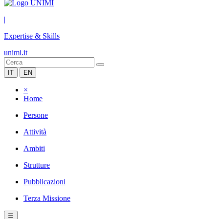
|
Expertise & Skills
unimi.it
IT
EN
×
Home
Persone
Attività
Ambiti
Strutture
Pubblicazioni
Terza Missione
☰