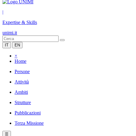
|
Expertise & Skills
unimi.it
IT
EN
×
Home
Persone
Attività
Ambiti
Strutture
Pubblicazioni
Terza Missione
☰