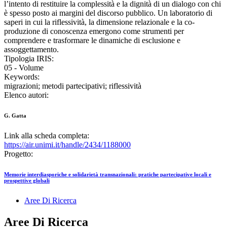
l’intento di restituire la complessità e la dignità di un dialogo con chi
è spesso posto ai margini del discorso pubblico. Un laboratorio di
saperi in cui la riflessività, la dimensione relazionale e la co-
produzione di conoscenza emergono come strumenti per
comprendere e trasformare le dinamiche di esclusione e
assoggettamento.
Tipologia IRIS:
05 - Volume
Keywords:
migrazioni; metodi partecipativi; riflessività
Elenco autori:
G. Gatta
Link alla scheda completa:
https://air.unimi.it/handle/2434/1188000
Progetto:
Memorie interdiasporiche e solidarietà transnazionali: pratiche partecipative locali e
prospettive globali
Aree Di Ricerca
Aree Di Ricerca