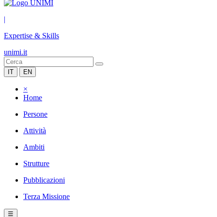
|
Expertise & Skills
unimi.it
IT
EN
×
Home
Persone
Attività
Ambiti
Strutture
Pubblicazioni
Terza Missione
☰