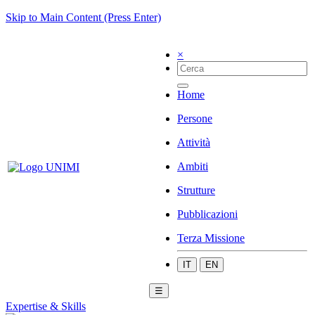
Skip to Main Content (Press Enter)
×
Home
Persone
Attività
Ambiti
Strutture
Pubblicazioni
Terza Missione
IT
EN
☰
Expertise & Skills