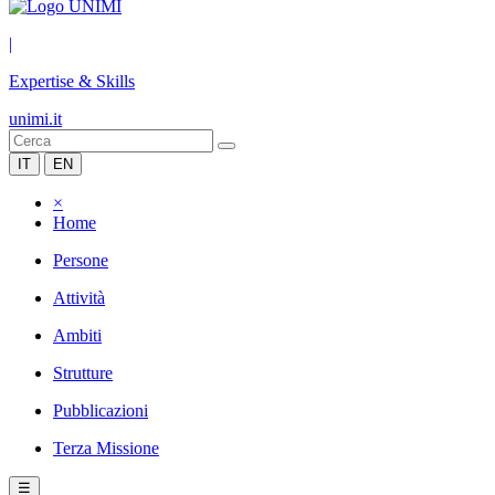
|
Expertise & Skills
unimi.it
IT
EN
×
Home
Persone
Attività
Ambiti
Strutture
Pubblicazioni
Terza Missione
☰