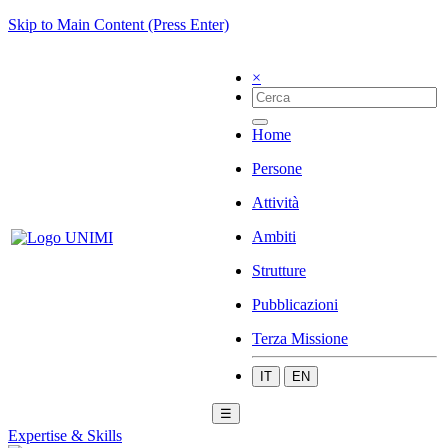
Skip to Main Content (Press Enter)
×
Home
Persone
Attività
Ambiti
Strutture
Pubblicazioni
Terza Missione
IT
EN
☰
Expertise & Skills