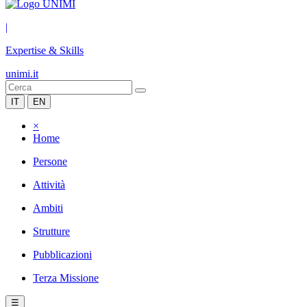
|
Expertise & Skills
unimi.it
IT
EN
×
Home
Persone
Attività
Ambiti
Strutture
Pubblicazioni
Terza Missione
☰