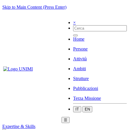
Skip to Main Content (Press Enter)
×
Home
Persone
Attività
Ambiti
Strutture
Pubblicazioni
Terza Missione
IT
EN
☰
Expertise & Skills