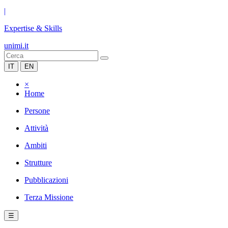
|
Expertise & Skills
unimi.it
IT
EN
×
Home
Persone
Attività
Ambiti
Strutture
Pubblicazioni
Terza Missione
☰