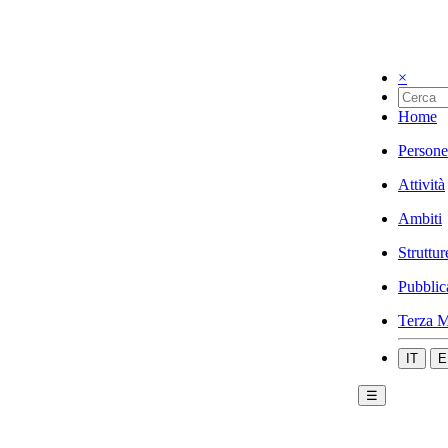
×
Home
Persone
Attività
Ambiti
Struttur
Pubblic
Terza M
IT
E
☰