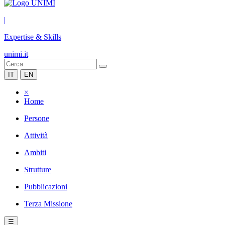
|
Expertise & Skills
unimi.it
IT
EN
×
Home
Persone
Attività
Ambiti
Strutture
Pubblicazioni
Terza Missione
☰