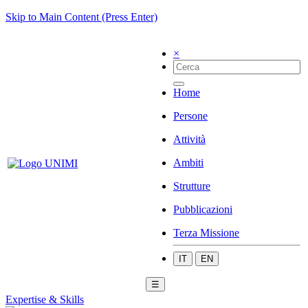
Skip to Main Content (Press Enter)
×
Home
Persone
Attività
Ambiti
Strutture
Pubblicazioni
Terza Missione
IT
EN
☰
Expertise & Skills