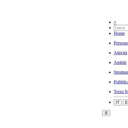
×
Home
Persone
Attività
Ambiti
Struttur
Pubblic
Terza M
IT
E
☰