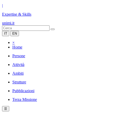
|
Expertise & Skills
unimi.it
IT
EN
×
Home
Persone
Attività
Ambiti
Strutture
Pubblicazioni
Terza Missione
☰