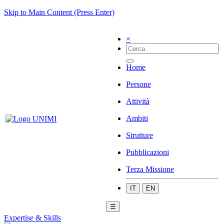
Skip to Main Content (Press Enter)
×
Home
Persone
Attività
Ambiti
Strutture
Pubblicazioni
Terza Missione
IT
EN
☰
Expertise & Skills