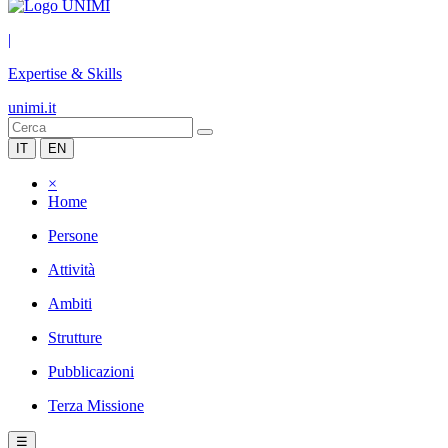
|
Expertise & Skills
unimi.it
IT
EN
×
Home
Persone
Attività
Ambiti
Strutture
Pubblicazioni
Terza Missione
☰