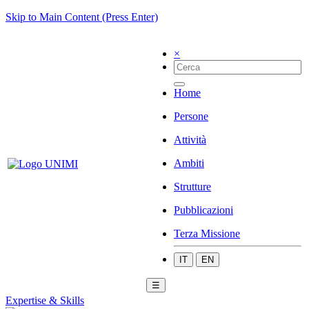
Skip to Main Content (Press Enter)
×
Home
Persone
Attività
Ambiti
Strutture
Pubblicazioni
Terza Missione
IT
EN
☰
Expertise & Skills