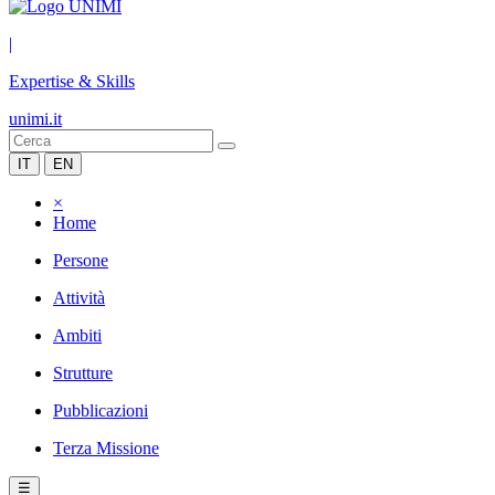
|
Expertise & Skills
unimi.it
IT
EN
×
Home
Persone
Attività
Ambiti
Strutture
Pubblicazioni
Terza Missione
☰