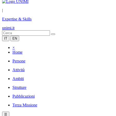
|
Expertise & Skills
unimi.it
IT
EN
×
Home
Persone
Attività
Ambiti
Strutture
Pubblicazioni
Terza Missione
☰