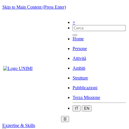
Skip to Main Content (Press Enter)
×
Home
Persone
Attività
Ambiti
Strutture
Pubblicazioni
Terza Missione
IT
EN
☰
Expertise & Skills