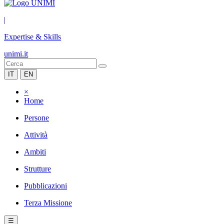
|
Expertise & Skills
unimi.it
IT
EN
×
Home
Persone
Attività
Ambiti
Strutture
Pubblicazioni
Terza Missione
☰