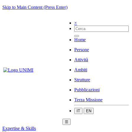
Skip to Main Content (Press Enter)
×
Home
Persone
Attività
Ambiti
Strutture
Pubblicazioni
Terza Missione
IT
EN
☰
Expertise & Skills