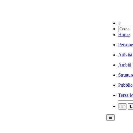
×
Home
Persone
Attività
Ambiti
Struttur
Pubblic
Terza M
IT
E
☰