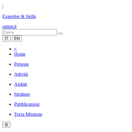
|
Expertise & Skills
unimi.it
IT
EN
×
Home
Persone
Attività
Ambiti
Strutture
Pubblicazioni
Terza Missione
☰