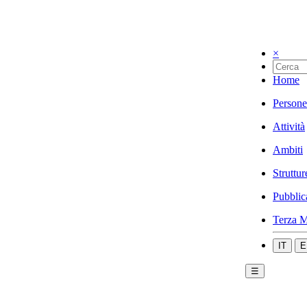
×
Home
Persone
Attività
Ambiti
Struttur
Pubblic
Terza M
IT
E
☰