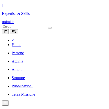
|
Expertise & Skills
unimi.it
IT
EN
×
Home
Persone
Attività
Ambiti
Strutture
Pubblicazioni
Terza Missione
☰