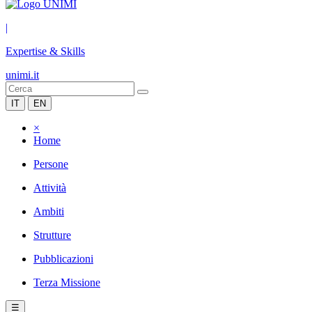
|
Expertise & Skills
unimi.it
IT
EN
×
Home
Persone
Attività
Ambiti
Strutture
Pubblicazioni
Terza Missione
☰