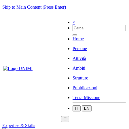
Skip to Main Content (Press Enter)
×
Home
Persone
Attività
Ambiti
Strutture
Pubblicazioni
Terza Missione
IT
EN
☰
Expertise & Skills