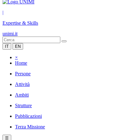
|
Expertise & Skills
unimi.it
IT
EN
×
Home
Persone
Attività
Ambiti
Strutture
Pubblicazioni
Terza Missione
☰