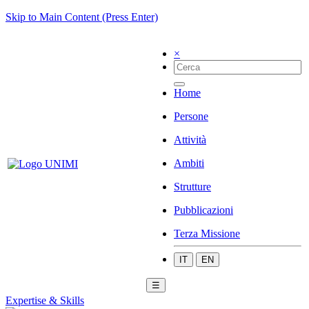
Skip to Main Content (Press Enter)
×
Home
Persone
Attività
Ambiti
Strutture
Pubblicazioni
Terza Missione
IT
EN
☰
Expertise & Skills