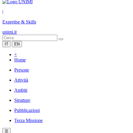
|
Expertise & Skills
unimi.it
IT
EN
×
Home
Persone
Attività
Ambiti
Strutture
Pubblicazioni
Terza Missione
☰