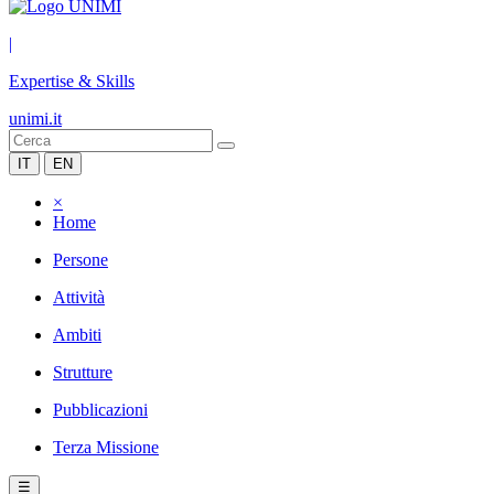
|
Expertise & Skills
unimi.it
IT
EN
×
Home
Persone
Attività
Ambiti
Strutture
Pubblicazioni
Terza Missione
☰