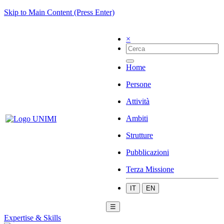
Skip to Main Content (Press Enter)
×
Home
Persone
Attività
Ambiti
Strutture
Pubblicazioni
Terza Missione
IT
EN
☰
Expertise & Skills