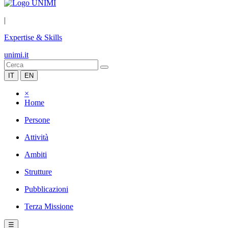
|
Expertise & Skills
unimi.it
IT
EN
×
Home
Persone
Attività
Ambiti
Strutture
Pubblicazioni
Terza Missione
☰