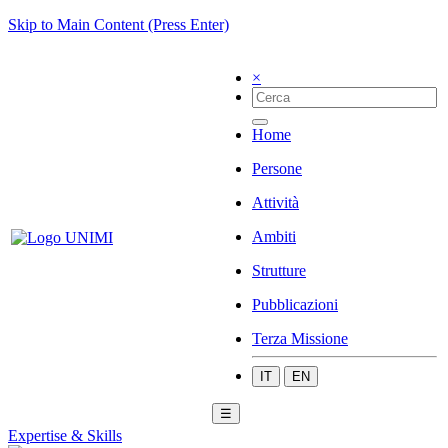
Skip to Main Content (Press Enter)
×
Home
Persone
Attività
Ambiti
Strutture
Pubblicazioni
Terza Missione
IT
EN
☰
Expertise & Skills