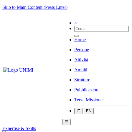
Skip to Main Content (Press Enter)
×
Home
Persone
Attività
Ambiti
Strutture
Pubblicazioni
Terza Missione
IT
EN
☰
Expertise & Skills