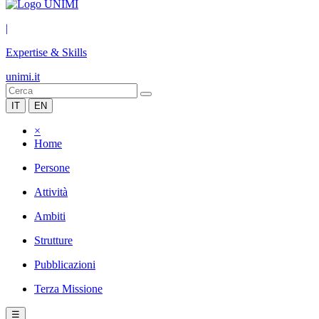
|
Expertise & Skills
unimi.it
IT
EN
×
Home
Persone
Attività
Ambiti
Strutture
Pubblicazioni
Terza Missione
☰