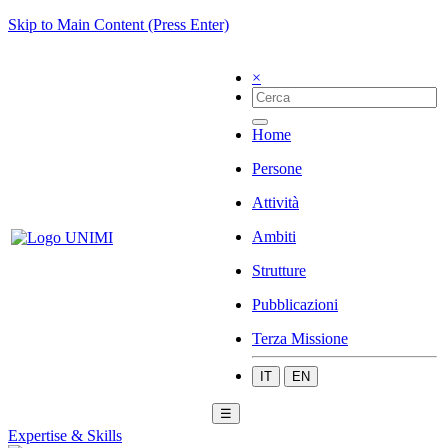
Skip to Main Content (Press Enter)
×
Home
Persone
Attività
Ambiti
Strutture
Pubblicazioni
Terza Missione
IT
EN
☰
Expertise & Skills