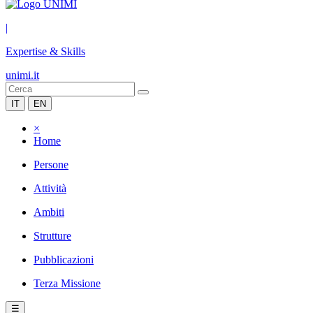
|
Expertise & Skills
unimi.it
IT
EN
×
Home
Persone
Attività
Ambiti
Strutture
Pubblicazioni
Terza Missione
☰