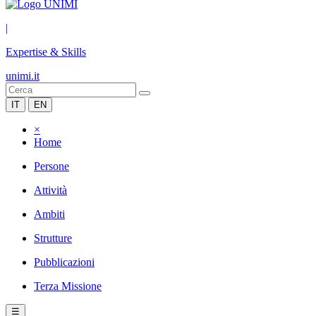
|
Expertise & Skills
unimi.it
IT
EN
×
Home
Persone
Attività
Ambiti
Strutture
Pubblicazioni
Terza Missione
☰