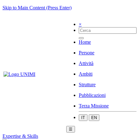
Skip to Main Content (Press Enter)
×
Home
Persone
Attività
Ambiti
Strutture
Pubblicazioni
Terza Missione
IT
EN
☰
Expertise & Skills