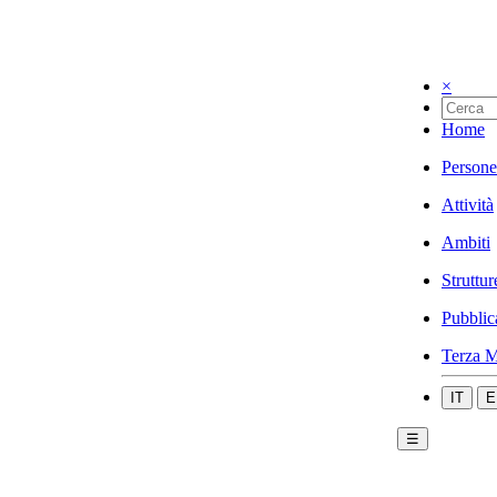
×
Home
Persone
Attività
Ambiti
Struttur
Pubblic
Terza M
IT
E
☰