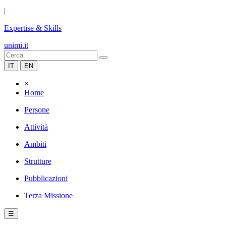
|
Expertise & Skills
unimi.it
IT
EN
×
Home
Persone
Attività
Ambiti
Strutture
Pubblicazioni
Terza Missione
☰