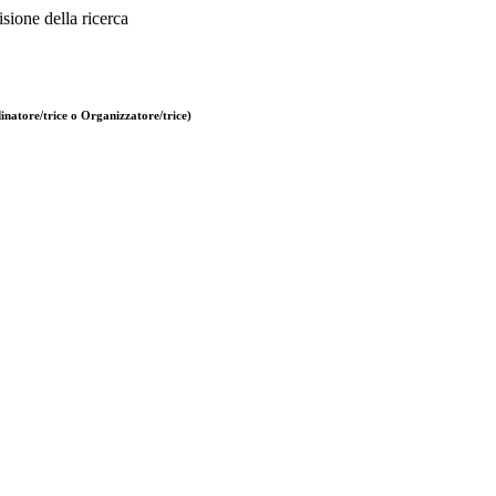
sione della ricerca
natore/trice o Organizzatore/trice)