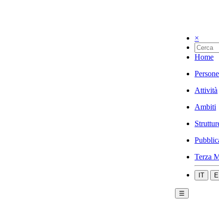
×
Home
Persone
Attività
Ambiti
Struttur
Pubblic
Terza M
IT
E
☰