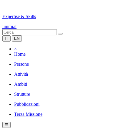
|
Expertise & Skills
unimi.it
IT
EN
×
Home
Persone
Attività
Ambiti
Strutture
Pubblicazioni
Terza Missione
☰