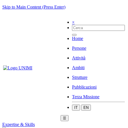
Skip to Main Content (Press Enter)
×
Home
Persone
Attività
Ambiti
Strutture
Pubblicazioni
Terza Missione
IT
EN
☰
Expertise & Skills