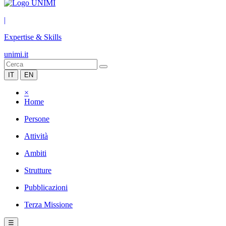
|
Expertise & Skills
unimi.it
IT
EN
×
Home
Persone
Attività
Ambiti
Strutture
Pubblicazioni
Terza Missione
☰