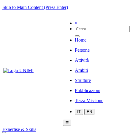
Skip to Main Content (Press Enter)
×
Home
Persone
Attività
Ambiti
Strutture
Pubblicazioni
Terza Missione
IT
EN
☰
Expertise & Skills