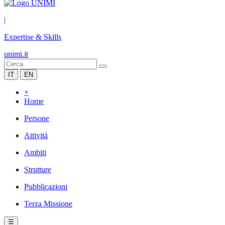
|
Expertise & Skills
unimi.it
IT
EN
×
Home
Persone
Attività
Ambiti
Strutture
Pubblicazioni
Terza Missione
☰