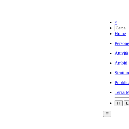
×
Home
Persone
Attività
Ambiti
Struttur
Pubblic
Terza M
IT
E
☰