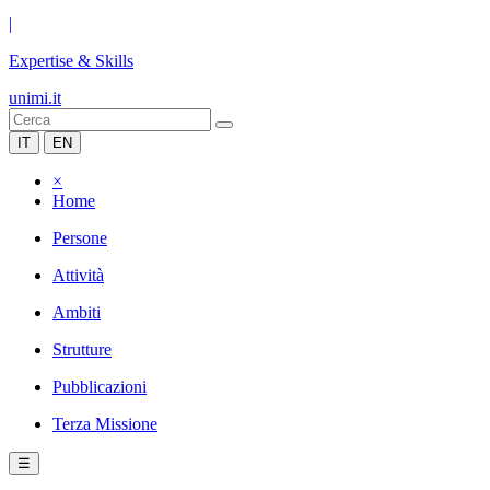
|
Expertise & Skills
unimi.it
IT
EN
×
Home
Persone
Attività
Ambiti
Strutture
Pubblicazioni
Terza Missione
☰